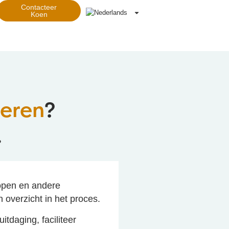
Contacteer
Koen
neren
?
.
lopen en andere
 overzicht in het proces.
itdaging, faciliteer