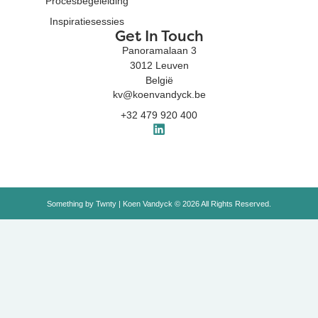
Procesbegeleiding
Inspiratiesessies
Get In Touch
Panoramalaan 3
3012 Leuven
België
kv@koenvandyck.be
+32 479 920 400
Something by
Twnty
| Koen Vandyck © 2026 All Rights Reserved.