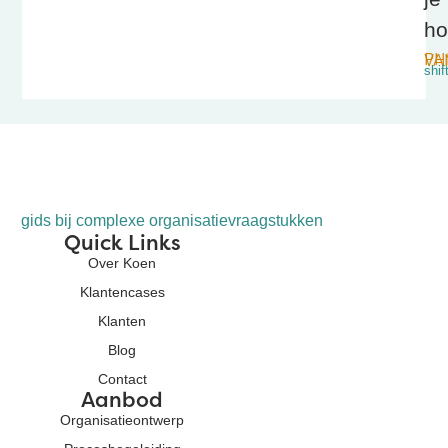
ho
PHI
shif
gids bij complexe organisatievraagstukken
Quick Links
Over Koen
Klantencases
Klanten
Blog
Contact
Aanbod
Organisatieontwerp