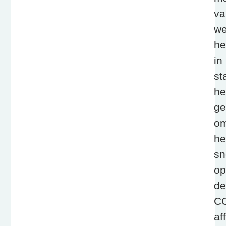
va
we
he
in
st
he
ge
o
he
sn
op
de
CO
af