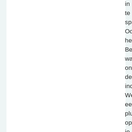
in
te
sp
O
he
Be
w
on
de
in
W
ee
pl
op
je