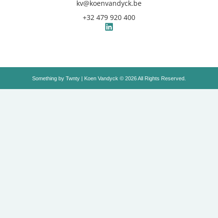
kv@koenvandyck.be
+32 479 920 400
Something by
Twnty
| Koen Vandyck © 2026 All Rights Reserved.