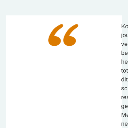
Ko
jo
ve
be
he
tot
dit
sc
re
ge
Me
ne