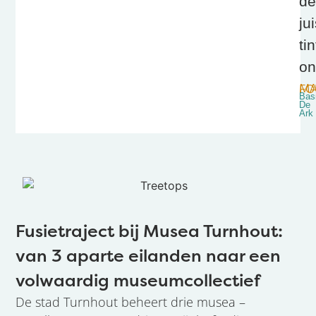
de
ju
tin
on
MARTI
Bas
De
Ark
Fusietraject bij Musea Turnhout:
van 3 aparte eilanden naar een
volwaardig museumcollectief
De stad Turnhout beheert drie musea –